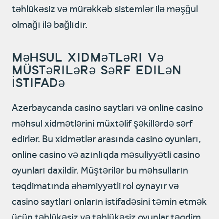
təhlükəsiz və mürəkkəb sistemlər ilə məşğul
olmağı ilə bağlıdır.
Məhsul Xidmətləri və
Müstərilərə Sərf Edilən
İstifadə
Azerbaycanda casino saytları və online casino
məhsul xidmətlərini müxtəlif şəkillərdə sərf
edirlər. Bu xidmətlər arasında casino oyunları,
online casino və azınlıqda məsuliyyətli casino
oyunları daxildir. Müştərilər bu məhsulların
təqdimatında əhəmiyyətli rol oynayır və
casino saytları onların istifadəsini təmin etmək
üçün təhlükəsiz və təhlükəsiz oyunlar təqdim