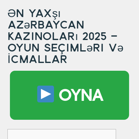
Ən Yaxşı
Azərbaycan
Kazinoları 2025 –
Oyun Seçimləri və
İcmallar
OYNA