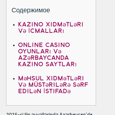
Содержимое
Kazino Xidmətləri
və İcmalları
Online Casino
Oyunları və
Azərbaycanda
Kazino Saytları
Məhsul Xidmətləri
və Müstərilərə Sərf
Edilən İstifadə
2025-ci ilin əvvəllərində Azərbaycan’da