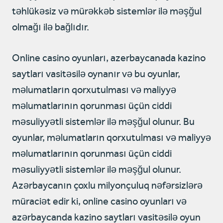
təhlükəsiz və mürəkkəb sistemlər ilə məşğul
olmağı ilə bağlıdır.
Online casino oyunları, azerbaycanada kazino
saytları vasitəsilə oynanır və bu oyunlar,
məlumatların qorxutulması və maliyyə
məlumatlarının qorunması üçün ciddi
məsuliyyətli sistemlər ilə məşğul olunur. Bu
oyunlar, məlumatların qorxutulması və maliyyə
məlumatlarının qorunması üçün ciddi
məsuliyyətli sistemlər ilə məşğul olunur.
Azərbaycanın çoxlu milyonçuluq nəfərsizlərə
müraciət edir ki, online casino oyunları və
azərbaycanda kazino saytları vasitəsilə oyun