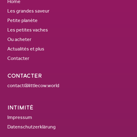
Home
Les grandes saveur
Petite planète
Les petites vaches
Ou acheter
Actualités et plus
Contacter
Contacter
contact@littlecow.world
Intimité
Impressum
Datenschutzerklärung