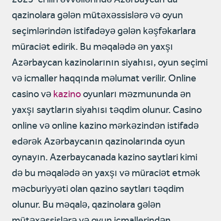
qazinolara gələn mütəxəssislərə və oyun
seçimlərindən istifadəyə gələn kəşfəkarlara
müraciət edirik. Bu məqalədə ən yaxşı
Azərbaycan kazinolarının siyahısı, oyun seçimi
və icmaller haqqında məlumat verilir. Online
casino və
kazino
oyunları məzmununda ən
yaxşı saytların siyahısı təqdim olunur. Casino
online və online kazino mərkəzindən istifadə
edərək Azərbaycanın qazinolarında oyun
oynayın. Azerbaycanada kazino saytlari kimi
də bu məqalədə ən yaxşı və müraciət etmək
məcburiyyəti olan qazino saytları təqdim
olunur. Bu məqalə, qazinolara gələn
mütəxəssislərə və oyun icmallerindən