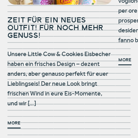
voglion
per ore
Zeit für ein neues
prosper
Outfit! Für noch mehr
Genuss!
desider
fanno b
Unsere Little Cow & Cookies Eisbecher
More
haben ein frisches Design – dezent
anders, aber genauso perfekt für euer
Lieblingseis! Der neue Look bringt
frischen Wind in eure Eis-Momente,
und wir […]
More