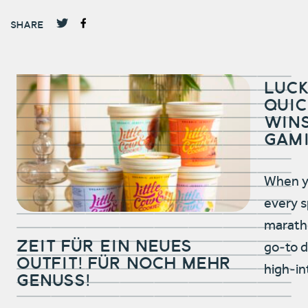
SHARE
Luck
Quic
Wins
Gami
When yo
every sp
marath
Zeit für ein neues
go‑to d
Outfit! Für noch mehr
Genuss!
high‑in