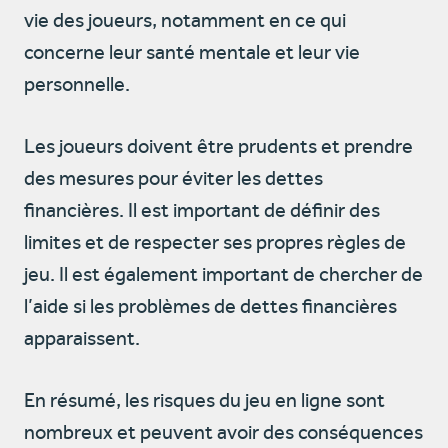
vie des joueurs, notamment en ce qui
concerne leur santé mentale et leur vie
personnelle.
Les joueurs doivent être prudents et prendre
des mesures pour éviter les dettes
financières. Il est important de définir des
limites et de respecter ses propres règles de
jeu. Il est également important de chercher de
l’aide si les problèmes de dettes financières
apparaissent.
En résumé, les risques du jeu en ligne sont
nombreux et peuvent avoir des conséquences