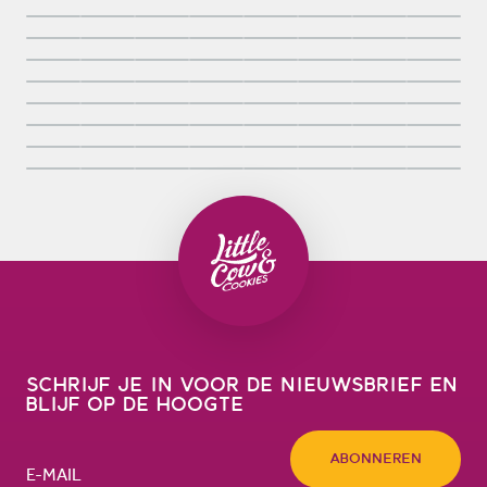
Schrijf je in voor de nieuwsbrief en
blijf op de hoogte
Abonneren