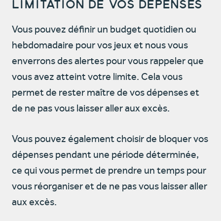
Limitation de vos dépenses
Vous pouvez définir un budget quotidien ou
hebdomadaire pour vos jeux et nous vous
enverrons des alertes pour vous rappeler que
vous avez atteint votre limite. Cela vous
permet de rester maître de vos dépenses et
de ne pas vous laisser aller aux excès.
Vous pouvez également choisir de bloquer vos
dépenses pendant une période déterminée,
ce qui vous permet de prendre un temps pour
vous réorganiser et de ne pas vous laisser aller
aux excès.