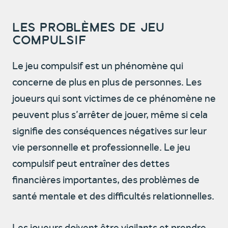
Les problèmes de jeu
compulsif
Le jeu compulsif est un phénomène qui
concerne de plus en plus de personnes. Les
joueurs qui sont victimes de ce phénomène ne
peuvent plus s’arrêter de jouer, même si cela
signifie des conséquences négatives sur leur
vie personnelle et professionnelle. Le jeu
compulsif peut entraîner des dettes
financières importantes, des problèmes de
santé mentale et des difficultés relationnelles.
Les joueurs doivent être vigilants et prendre