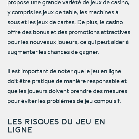
propose une grande variété de jeux de casino,
y compris les jeux de table, les machines à
sous et les jeux de cartes. De plus, le casino
offre des bonus et des promotions attractives
pour les nouveaux joueurs, ce qui peut aider à
augmenter les chances de gagner.
Il est important de noter que le jeu en ligne
doit être pratiqué de manière responsable et
que les joueurs doivent prendre des mesures
pour éviter les problèmes de jeu compulsif.
Les risques du jeu en
ligne