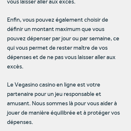
vous laisser aller aux excès.
Enfin, vous pouvez également choisir de
définir un montant maximum que vous
pouvez dépenser par jour ou par semaine, ce
qui vous permet de rester maître de vos
dépenses et de ne pas vous laisser aller aux
excès.
Le Vegasino casino en ligne est votre
partenaire pour un jeu responsable et
amusant. Nous sommes là pour vous aider à
jouer de manière équilibrée et à protéger vos
dépenses.