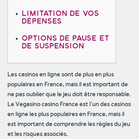
Limitation de vos
dépenses
Options de pause et
de suspension
Les casinos en ligne sont de plus en plus
populaires en France, mais il est important de
ne pas oublier que le jeu doit être responsable.
Le Vegasino casino France est l’un des casinos
en ligne les plus populaires en France, mais il
est important de comprendre les règles du jeu
et les risques associés.