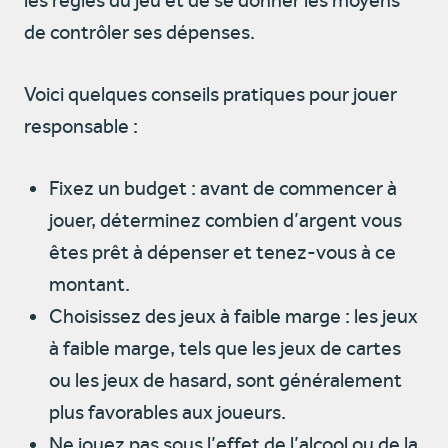
les règles du jeu et de se donner les moyens
de contrôler ses dépenses.
Voici quelques conseils pratiques pour jouer
responsable :
Fixez un budget : avant de commencer à
jouer, déterminez combien d’argent vous
êtes prêt à dépenser et tenez-vous à ce
montant.
Choisissez des jeux à faible marge : les jeux
à faible marge, tels que les jeux de cartes
ou les jeux de hasard, sont généralement
plus favorables aux joueurs.
Ne jouez pas sous l’effet de l’alcool ou de la