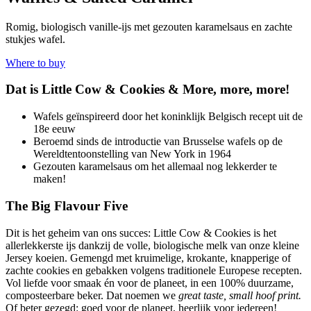
Romig, biologisch vanille-ijs met gezouten karamelsaus en zachte
stukjes wafel.
Where to buy
Dat is Little Cow
&
Cookies
&
More, more, more!
Wafels geïnspireerd door het koninklijk Belgisch recept uit de
18e eeuw
Beroemd sinds de introductie van Brusselse wafels op de
Wereldtentoonstelling van New York in 1964
Gezouten karamelsaus om het allemaal nog lekkerder te
maken!
The Big Flavour Five
Dit is het geheim van ons succes: Little Cow & Cookies is het
allerlekkerste ijs dankzij de volle, biologische melk van onze kleine
Jersey koeien. Gemengd met kruimelige, krokante, knapperige of
zachte cookies en gebakken volgens traditionele Europese recepten.
Vol liefde voor smaak én voor de planeet, in een 100% duurzame,
composteerbare beker. Dat noemen we
great taste, small hoof print.
Of beter gezegd: goed voor de planeet, heerlijk voor iedereen!