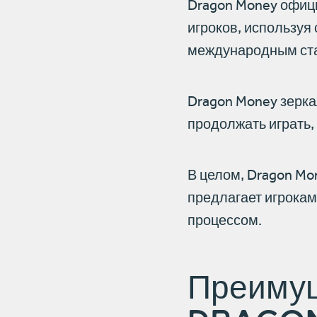
Dragon Money офиц
игроков, используя
международным ст
Dragon Money зерка
продолжать играть,
В целом, Dragon Mo
предлагает игрокам
процессом.
Преимущ
Dragon