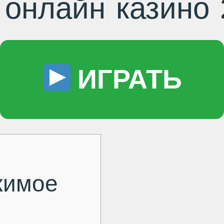
ИГРАТЬ
жимое
ие и