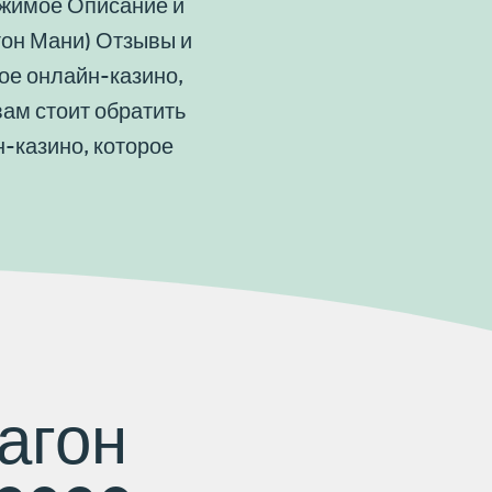
жимое Описание и
гон Мани) Отзывы и
ое онлайн-казино,
вам стоит обратить
-казино, которое
агон
2026