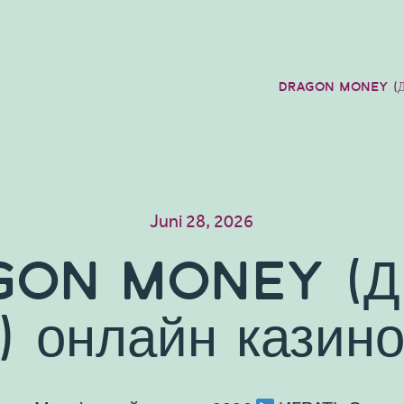
DRAGON MONEY (Д
on Money (Д
Juni 28, 2026
) онлайн казино