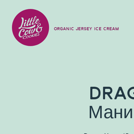
ORGANIC JERSEY ICE CREAM
Drag
Мани