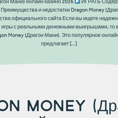
агон Мани) онлайн казино 2026
ИГРАТЬ Содер
Преимущества и недостатки Dragon Money (Дра
тва официального сайта Если вы ищете надежн
в игры с реальными денежными выигрышами, то 
gon Money (Драгон Мани). Это популярное онлайн
предлагает […]
on Money (Др
 онлайн казино 