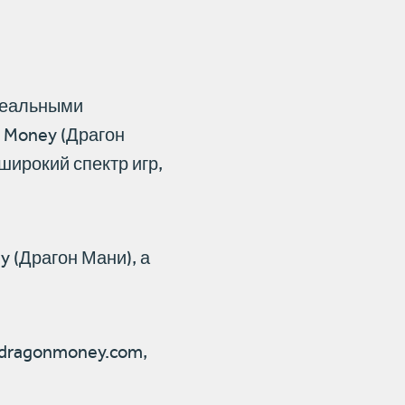
 реальными
 Money (Драгон
широкий спектр игр,
 (Драгон Мани), а
 dragonmoney.com,