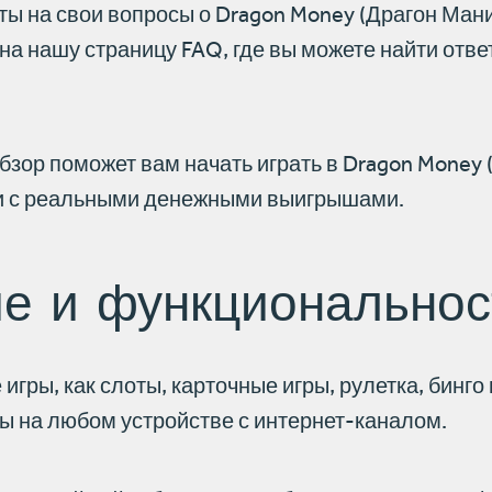
ты на свои вопросы о Dragon Money (Драгон Мани)
на нашу страницу FAQ, где вы можете найти отве
обзор поможет вам начать играть в Dragon Money 
и с реальными денежными выигрышами.
е и функциональнос
игры, как слоты, карточные игры, рулетка, бинго 
ы на любом устройстве с интернет-каналом.