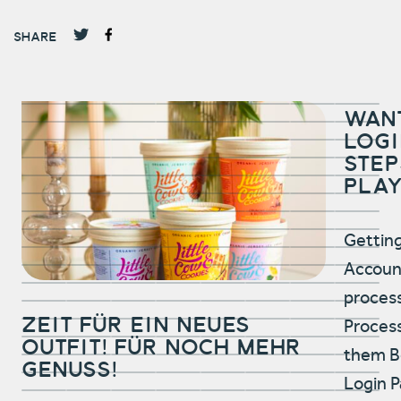
SHARE
Wan
Logi
Step
Pla
Getting
Account
proces
Zeit für ein neues
Proces
Outfit! Für noch mehr
Genuss!
them B
Login 