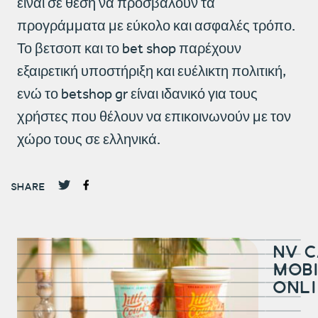
είναι σε θέση να προσβαλούν τα
προγράμματα με εύκολο και ασφαλές τρόπο.
Το βετσοπ και το bet shop παρέχουν
εξαιρετική υποστήριξη και ευέλικτη πολιτική,
ενώ το betshop gr είναι ιδανικό για τους
χρήστες που θέλουν να επικοινωνούν με τον
χώρο τους σε ελληνικά.
SHARE
NV C
mob
onl