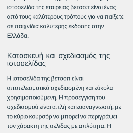
ιστοσελίδα της εταιρείας βετσοπ είναι ένας
από τους καλύτερους τρόπους για να παίξετε
σε παιχνίδια καλύτερης έκδοσης στην
Ελλάδα.
Κατασκευή και σχεδιασμός της
ιστοσελίδας
Η ιστοσελίδα της βετσοπ είναι
αποτελεσματικά σχεδιασμένη και εύκολα
χρησιμοποιούμενη. Η προσεγγιση του
σχεδιασμού είναι απλή και ευαναγνωστή, με
το κύριο κουρσόρ να μπορεί να περιγράψει
τον χάρακτη της σελίδας με απλότητα. Η