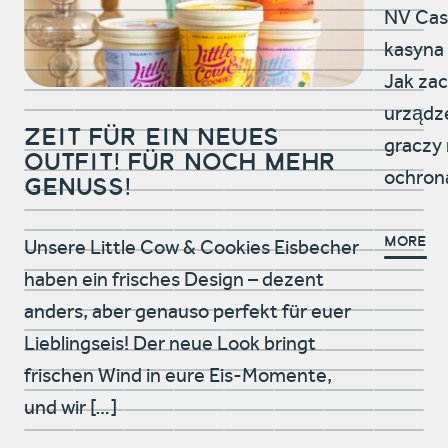
NV Casi
kasyna
Jak zac
urządz
Zeit für ein neues
Outfit! Für noch mehr
graczy
Genuss!
ochrona
More
Unsere Little Cow & Cookies Eisbecher
haben ein frisches Design – dezent
anders, aber genauso perfekt für euer
Lieblingseis! Der neue Look bringt
frischen Wind in eure Eis-Momente,
und wir […]