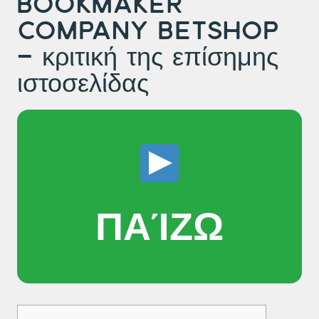
Company Betshop
– κριτική της επίσημης
ιστοσελίδας
ΠΑΊΖΩ