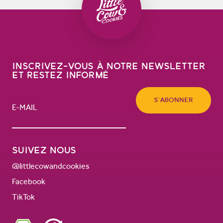
Inscrivez-vous à notre newsletter
et restez informé
S'abonner
Suivez nous
@littlecowandcookies
Facebook
TikTok