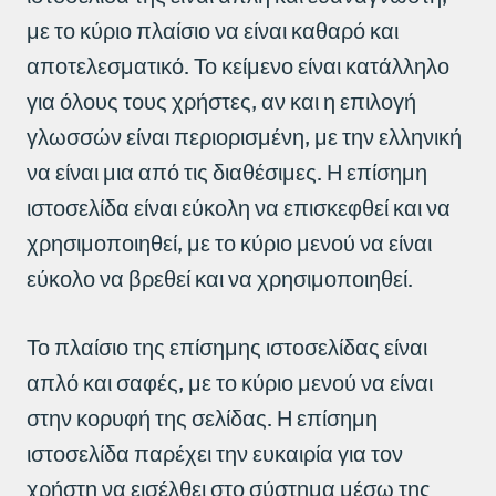
με το κύριο πλαίσιο να είναι καθαρό και
αποτελεσματικό. Το κείμενο είναι κατάλληλο
για όλους τους χρήστες, αν και η επιλογή
γλωσσών είναι περιορισμένη, με την ελληνική
να είναι μια από τις διαθέσιμες. Η επίσημη
ιστοσελίδα είναι εύκολη να επισκεφθεί και να
χρησιμοποιηθεί, με το κύριο μενού να είναι
εύκολο να βρεθεί και να χρησιμοποιηθεί.
Το πλαίσιο της επίσημης ιστοσελίδας είναι
απλό και σαφές, με το κύριο μενού να είναι
στην κορυφή της σελίδας. Η επίσημη
ιστοσελίδα παρέχει την ευκαιρία για τον
χρήστη να εισέλθει στο σύστημα μέσω της